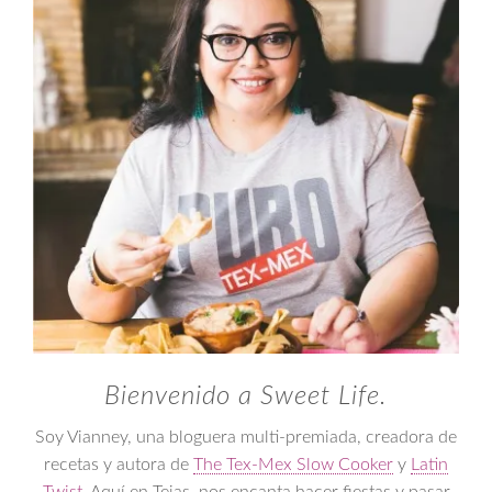
Bienvenido a Sweet Life.
Soy Vianney, una bloguera multi-premiada, creadora de
recetas y autora de
The Tex-Mex Slow Cooker
y
Latin