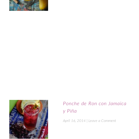
Ponche de Ron con Jamaica
y Piña
April 16, 2014
|
Leave a Comment