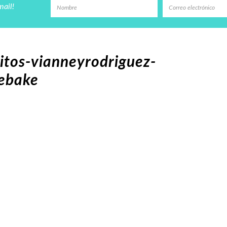
mail!
itos-vianneyrodriguez-
febake