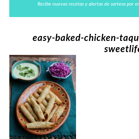
Recibe nuevas recetas y alertas de sorteos por e
easy-baked-chicken-taqu
sweetli