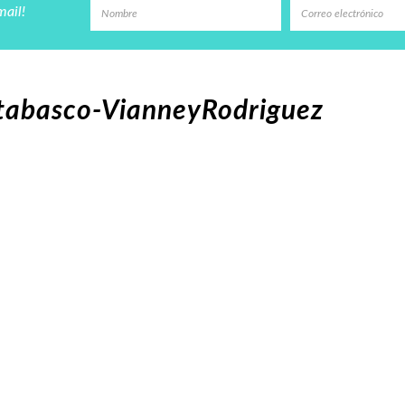
mail!
-tabasco-VianneyRodriguez