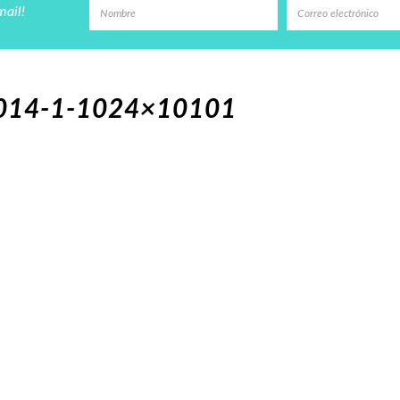
mail!
-014-1-1024×10101