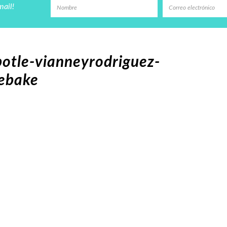
mail!
potle-vianneyrodriguez-
febake