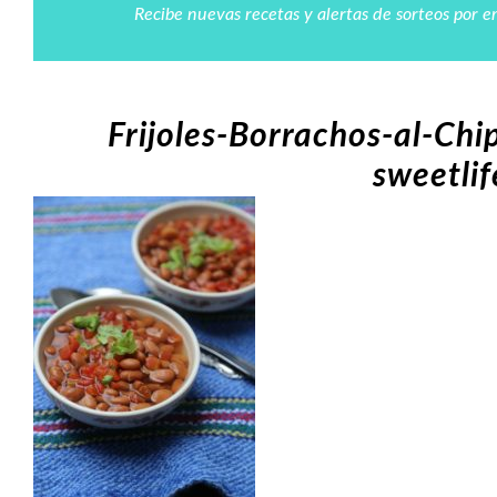
Recibe nuevas recetas y alertas de sorteos por e
Frijoles-Borrachos-al-Chi
sweetli