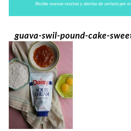
Recibe nuevas recetas y alertas de sorteos por e
guava-swil-pound-cake-sweet