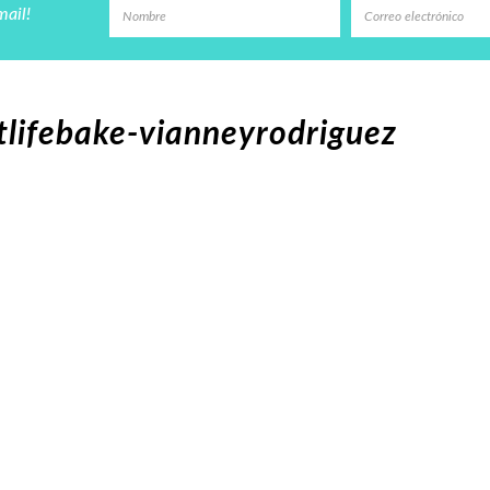
mail!
lifebake-vianneyrodriguez