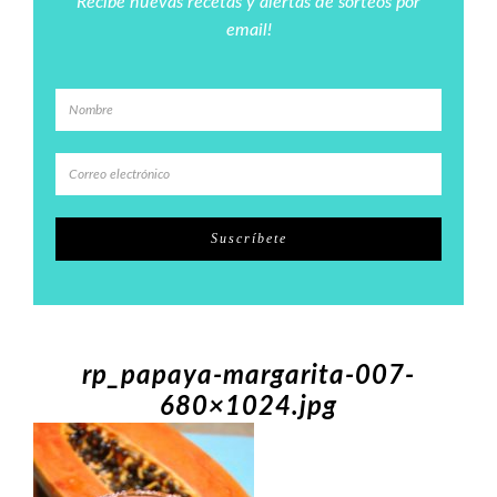
Recibe nuevas recetas y alertas de sorteos por
email!
rp_papaya-margarita-007-
680×1024.jpg