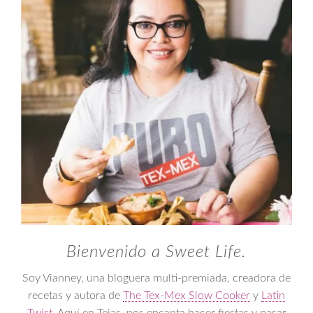
Bienvenido a Sweet Life.
Soy Vianney, una bloguera multi-premiada, creadora de
recetas y autora de
The Tex-Mex Slow Cooker
y
Latin