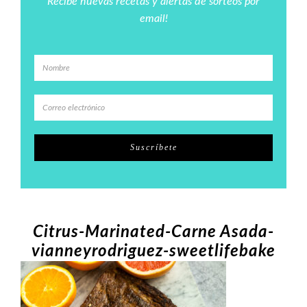
Recibe nuevas recetas y alertas de sorteos por
email!
Citrus-Marinated-Carne Asada-
vianneyrodriguez-sweetlifebake