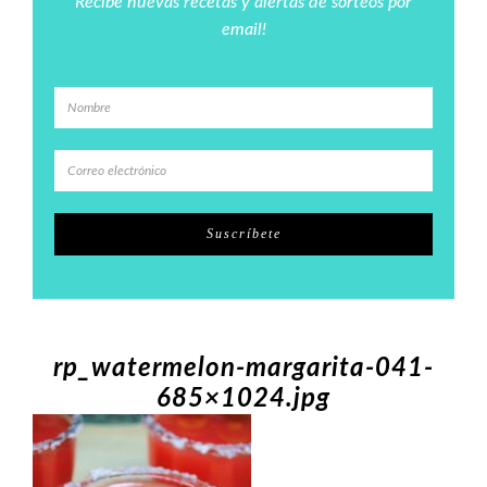
Recibe nuevas recetas y alertas de sorteos por
email!
rp_watermelon-margarita-041-
685×1024.jpg