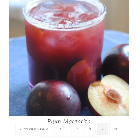
Plum Margarita
…
« PREVIOUS PAGE
1
7
8
9
10